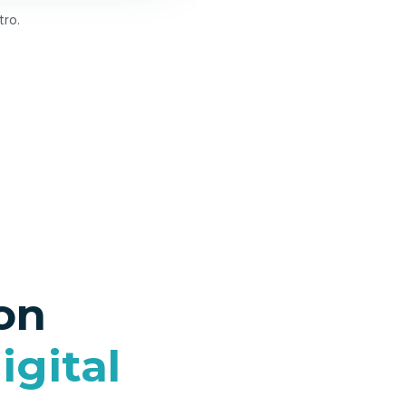
tro.
Alineació
on
igital