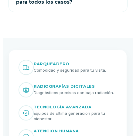
para todos los casos?
Depende del diagnóstico. En la valoración se
define si los alineadores son una opción
adecuada o si se requiere otro tipo de
tratamiento.
PARQUEADERO
Comodidad y seguridad para tu visita.
RADIOGRAFÍAS DIGITALES
Diagnósticos precisos con baja radiación.
TECNOLOGÍA AVANZADA
Equipos de última generación para tu
bienestar.
ATENCIÓN HUMANA