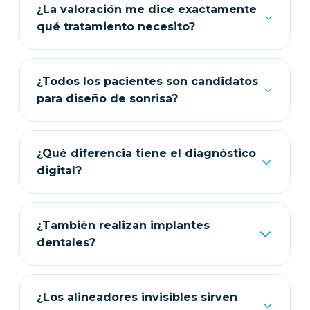
¿La valoración me dice exactamente
qué tratamiento necesito?
Sí. La valoración permite revisar tu caso,
entender tus necesidades y orientarte sobre
¿Todos los pacientes son candidatos
las opciones más adecuadas según tu
para diseño de sonrisa?
sonrisa, mordida, encías y estructura dental.
No necesariamente. Antes de definir un
diseño de sonrisa es importante evaluar
¿Qué diferencia tiene el diagnóstico
función, salud oral, mordida y expectativas
digital?
estéticas.
Permite planificar con mayor precisión,
visualizar mejor el caso y tomar decisiones
¿También realizan implantes
clínicas más personalizadas.
dentales?
Sí. La clínica trabaja casos de implantes
dentales y rehabilitación oral, previa
¿Los alineadores invisibles sirven
valoración profesional.